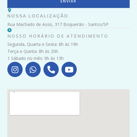
g
ENVIAR
e
m
NOSSA LOCALIZAÇÃO
Rua Machado de Assis, 317 Boqueirão - Santos/SP
NOSSO HORÁRIO DE ATENDIMENTO
Segunda, Quarta e Sexta: 8h às 19h
Terça e Quinta: 8h às 20h
1 Sábado no mês: 9h às 13h
I
W
P
Y
n
h
h
o
s
a
o
u
t
t
n
t
a
s
e
u
g
a
-
b
r
p
a
e
a
p
l
m
t