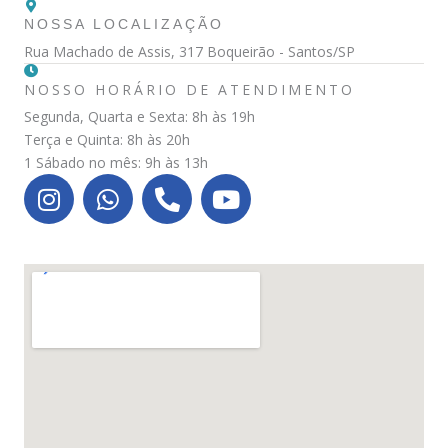
m
NOSSA LOCALIZAÇÃO
Rua Machado de Assis, 317 Boqueirão - Santos/SP
NOSSO HORÁRIO DE ATENDIMENTO
Segunda, Quarta e Sexta: 8h às 19h
Terça e Quinta: 8h às 20h
1 Sábado no mês: 9h às 13h
I
W
P
Y
n
h
h
o
s
a
o
u
t
t
n
t
a
s
e
u
g
a
-
b
r
p
a
e
a
p
l
m
t