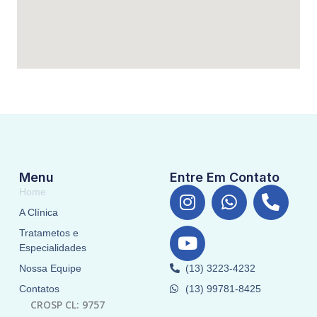
Menu
Entre Em Contato
I
Y
W
P
Home
n
o
h
h
A Clínica
s
u
a
o
Tratametos e
t
t
t
n
Especialidades
a
u
s
e
Nossa Equipe
(13) 3223-4232
g
b
a
-
Contatos
(13) 99781-8425
r
e
p
a
CROSP CL: 9757
a
p
l