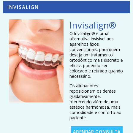
a visita
gratuito, para a sua
sofisticados
INVISALIGN
ao
comodidade.
e
dentista
projetados
uma
para
Invisalign®
experiên
promover e
cia
assegurar o
positiva e
O Invisalign® é uma
seu bem-
divertida.
alternativa invisível aos
estar.
aparelhos fixos
convencionais, para quem
deseja um tratamento
ortodôntico mais discreto e
eficaz, podendo ser
colocado e retirado quando
necessário.
Os alinhadores
reposicionam os dentes
gradativamente,
oferecendo além de uma
estética harmoniosa, mais
comodidade e conforto ao
paciente.
AGENDAR CONSULTA