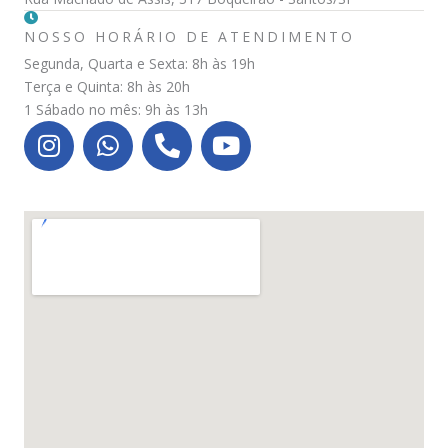
NOSSO HORÁRIO DE ATENDIMENTO
Segunda, Quarta e Sexta: 8h às 19h
Terça e Quinta: 8h às 20h
1 Sábado no mês: 9h às 13h
I
W
P
Y
n
h
h
o
s
a
o
u
t
t
n
t
a
s
e
u
g
a
-
b
r
p
a
e
a
p
l
m
t